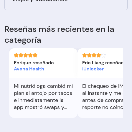
Reseñas más recientes en la
categoría
Enrique reseñado
Eric Liang reseñado
Avena Health
iUnlocker
Mi nutrióloga cambió mi
El chequeo de IMEI l
plan al antojo por tacos
al instante y me dio
e inmediatamente la
antes de comprar. 
app mostró swaps y
reporte no coincidió
lista del súper. Me sentí
con la operadora. Úti
acompañado.
con reservas.