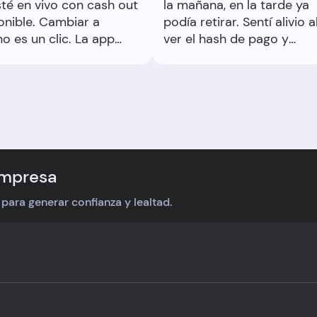
té en vivo con cash out
la mañana, en la tarde ya
onible. Cambiar a
podía retirar. Sentí alivio a
no es un clic. La app
ver el hash de pago y
e bien. Verificación
fondos en mi wallet.
a para retirar montos
.
empresa
 para generar confianza y lealtad.