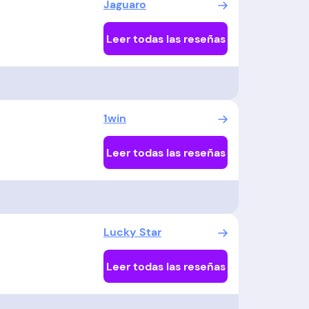
Jaguaro
Leer todas las reseñas
1win
Leer todas las reseñas
Lucky Star
Leer todas las reseñas