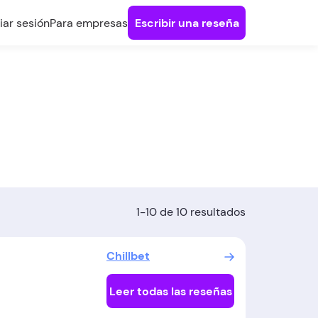
ciar sesión
Para empresas
Escribir una reseña
1-10 de 10 resultados
Chillbet
Leer todas las reseñas