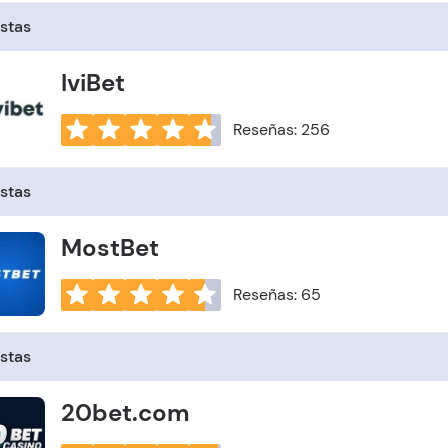
stas
IviBet
Reseñas: 256
stas
MostBet
Reseñas: 65
stas
20bet.com