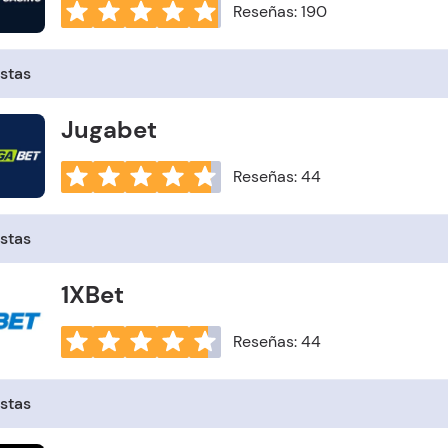
Reseñas: 190
stas
Jugabet
Reseñas: 44
stas
1XBet
Reseñas: 44
stas