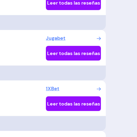
Leer todas las reseñas
Jugabet
Leer todas las reseñas
1XBet
Leer todas las reseñas