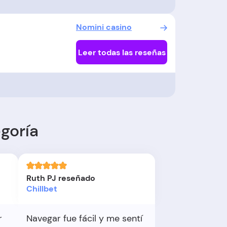
Nomini casino
Leer todas las reseñas
goría
Ruth PJ reseñado
Chillbet
r
Navegar fue fácil y me sentí