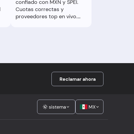
confiado con MXN y SPEI.
l
Cuotas correctas y
proveedores top en vivo.
Terminé satisfecho con la
calidad.
Reclamar ahora
sistema
MX